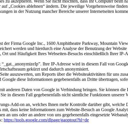
kies zu akzeptieren. Wenn Sie nicht möchten, dass Ihr Computer beim
 auf „Cookies ablehnen“ ändern. Die jeweilige Vorgehensweise finden 
kungen in der Nutzung mancher Bereiche unserer Internetseiten komm
ienst der Firma Google Inc., 1600 Amphitheatre Parkway, Mountain Vi
eichert werden und hierdurch eine Analyse der Benutzung der Website
t, Ort und Häufigkeit Ihres Webseiten-Besuchs einschließlich Ihrer IP
 “_gat._anonymizeIp”. Ihre IP-Adresse wird in diesem Fall von Google
rtschaftsraum gekürzt und dadurch anonymisiert.
Seite auszuwerten, um Reports über die Websiteaktivitäten für uns zu
Google diese Informationen gegebenenfalls an Dritte übertragen, sofer
it anderen Daten von Google in Verbindung bringen. Sie können die In
 Sie in diesem Fall gegebenenfalls nicht sämtliche Funktionen unserer
erungs-Add-on an, welches Ihnen mehr Kontrolle darüber gibt, welche 
cs mit, dass keine Informationen zum Website-Besuch an Google Analyti
nen an uns oder an andere von uns gegebenenfalls eingesetzte Webanaly
k:
https://tools.google.com/dlpage/gaoptout?hl=de