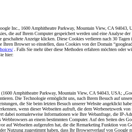
Google Inc., 1600 Amphitheatre Parkway, Mountain View, CA 94043, U
okies, die auf Ihrem Computer gespeichert werden und eine Analyse der
eschaltete Anzeige klicken. Diese Cookies verlieren nach 30 Tagen ihr
 Ihren Browser so einstellen, dass Cookies von der Domain “googleads
hoices/
. Falls Sie mehr über diese Methoden erfahren möchten oder w
e hier:
. (1600 Amphitheatre Parkway, Mountain View, CA 94043, USA; „Googl
eren. Die Technologie ermöglicht uns, nach Ihrem Besuch auf unserer 
tleistungen, die Sie beim letzten Besuch unserer Website angeklickt h
uerkennen, wenn dieser Webseiten aufruft, die dem Werbenetzwerk von
ert dabei normalerweise Informationen wie Ihre Webanfrage, die IP-Ad
 des Webbrowsers an einem bestimmten Computer. Auf den Seiten des
 zuvor auf Webseiten aufgerufen hat, die die Remarketing Funktion von 
der Nutzung zugestimmt haben, dass Ihr Browserverlauf von Google m