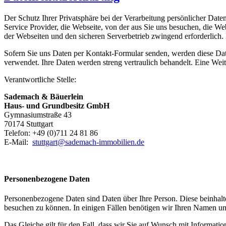
Der Schutz Ihrer Privatsphäre bei der Verarbeitung persönlicher Date
Service Provider, die Webseite, von der aus Sie uns besuchen, die W
der Webseiten und den sicheren Serverbetrieb zwingend erforderlich. 
Sofern Sie uns Daten per Kontakt-Formular senden, werden diese Dat
verwendet. Ihre Daten werden streng vertraulich behandelt. Eine Weite
Verantwortliche Stelle:
Sademach & Bäuerlein
Haus- und Grundbesitz GmbH
Gymnasiumstraße 43
70174 Stuttgart
Telefon: +49 (0)711 24 81 86
E-Mail:
stuttgart@sademach-immobilien.de
Personenbezogene Daten
Personenbezogene Daten sind Daten über Ihre Person. Diese beinhalt
besuchen zu können. In einigen Fällen benötigen wir Ihren Namen un
Das Gleiche gilt für den Fall, dass wir Sie auf Wunsch mit Informat