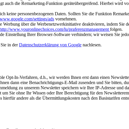
lgt auch die Remarketing-Funktion geräteübergreifend. Hierbei wird
ich keine personenbezogenen Daten. Sollten Sie die Funktion Remark
//www.google.com/settings/ads
vornehmen.
ne Werbung über die Werbenetzwerkinitiative deaktivieren, indem Sie
http://www.youronlinechoices.com/lu/praferenzmanagement
folgen.
 Einstellung Ihrer Browser-Software verhindern; wir weisen Sie jedoch
Sie in der
Datenschutzerklärung von Google
nachlesen.
e Opt-In-Verfahren, d.h., wir werden Ihnen erst dann einen Newsletter
 Ihnen dann eine Benachrichtigungs-E-Mail zusenden und Sie bitten, dur
r Anmeldung zu unserem Newsletter speichern wir Ihre IP-Adresse und 
cht um Sie ohne Ihr Wissen oder Ihre Berechtigung für den Newslettere
 hierfür andere als die Übermittlungskosten nach den Basistarifen ents