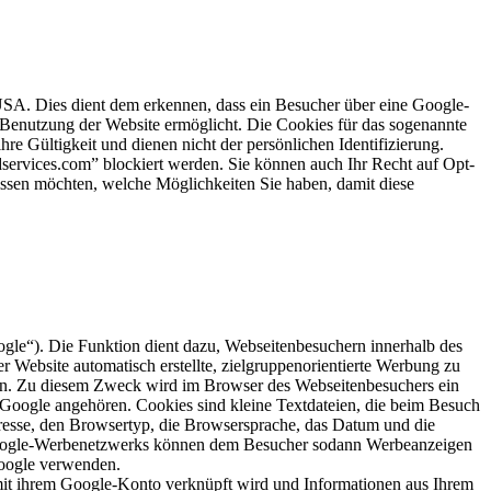
SA. Dies dient dem erkennen, dass ein Besucher über eine Google-
 Benutzung der Website ermöglicht. Die Cookies für das sogenannte
e Gültigkeit und dienen nicht der persönlichen Identifizierung.
ervices.com” blockiert werden. Sie können auch Ihr Recht auf Opt-
issen möchten, welche Möglichkeiten Sie haben, damit diese
e“). Die Funktion dient dazu, Webseitenbesuchern innerhalb des
Website automatisch erstellte, zielgruppenorientierte Werbung zu
aben. Zu diesem Zweck wird im Browser des Webseitenbesuchers ein
 Google angehören. Cookies sind kleine Textdateien, die beim Besuch
resse, den Browsertyp, die Browsersprache, das Datum und die
 Google-Werbenetzwerks können dem Besucher sodann Werbeanzeigen
Google verwenden.
it ihrem Google-Konto verknüpft wird und Informationen aus Ihrem