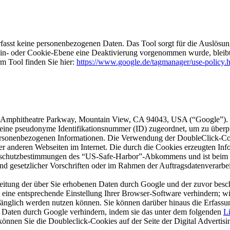
st keine personenbezogenen Daten. Das Tool sorgt für die Auslösung 
in- oder Cookie-Ebene eine Deaktivierung vorgenommen wurde, bleibt 
m Tool finden Sie hier:
https://www.google.de/tagmanager/use-policy.
600 Amphitheatre Parkway, Mountain View, CA 94043, USA (“Google”).
 eine pseudonyme Identifikationsnummer (ID) zugeordnet, um zu über
rsonenbezogenen Informationen. Die Verwendung der DoubleClick-Cook
er anderen Webseiten im Internet. Die durch die Cookies erzeugten I
enschutzbestimmungen des “US-Safe-Harbor”-Abkommens und ist beim “
nd gesetzlicher Vorschriften oder im Rahmen der Auftragsdatenverarbei
rbeitung der über Sie erhobenen Daten durch Google und der zuvor bes
ine entsprechende Einstellung Ihrer Browser-Software verhindern; wir 
fänglich werden nutzen können. Sie können darüber hinaus die Erfassu
 Daten durch Google verhindern, indem sie das unter dem folgenden
L
 können Sie die Doubleclick-Cookies auf der Seite der Digital Advertis